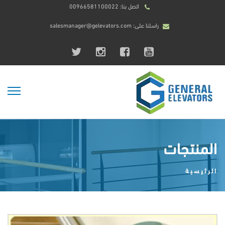
اتصل بنا: 00966581100022
راسلنا على: salesmanager@gelevators.com
المنتجات
الرئيسية