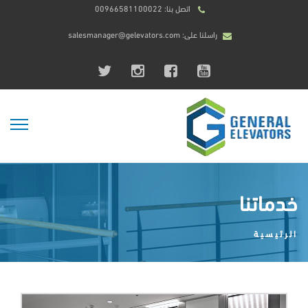
اتصل بنا: 00966581100022
راسلنا على: salesmanager@gelevators.com
خدماتنا
الرئيسية